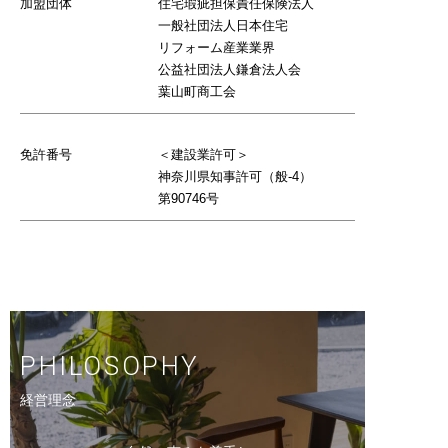
加盟団体
住宅瑕疵担保責任保険法人
一般社団法人日本住宅
リフォーム産業業界
公益社団法人鎌倉法人会
葉山町商工会
免許番号
＜建設業許可＞
神奈川県知事許可（般-4）
第90746号
PHILOSOPHY
経営理念