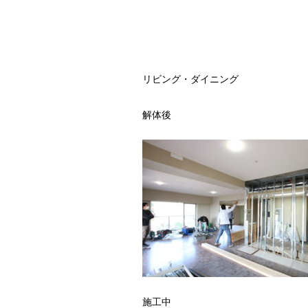
リビング・ダイニング
解体後
施工中