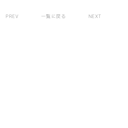
一覧に戻る
PREV
NEXT
葉山町・逗子市・横須賀市・鎌倉市のリフォーム、
リノベーション
株式会社Hachi
046-854-9762