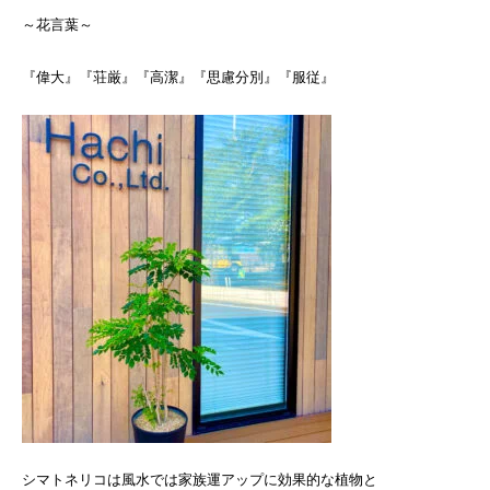
～花言葉～
『偉大』『荘厳』『高潔』『思慮分別』『服従』
シマトネリコは風水では家族運アップに効果的な植物と