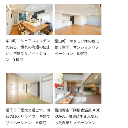
葉山町「シェフズキッチン
葉山町「やさしい海の色に
のある、憧れの海辺の住ま
整う空間」マンションリノ
い」戸建てリノベーショ
ベーション B様宅
ン Y様宅
逗子市「愛犬と過ごす、海
横須賀市「阿部倉温泉 ABE
辺のゆとりライフ」戸建て
KURA」快適に生まれ変わ
リノベーション M様宅
った温泉リノベーション