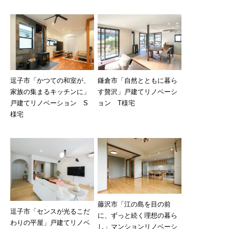
逗子市「かつての和室が、
鎌倉市「自然とともに暮ら
家族の集まるキッチンに」
す贅沢」戸建てリノベーシ
戸建てリノベーション S
ョン T様宅
様宅
藤沢市「江の島を目の前
逗子市「センスが光るこだ
に、ずっと続く理想の暮ら
わりの平屋」戸建てリノベ
し」マンションリノベーシ