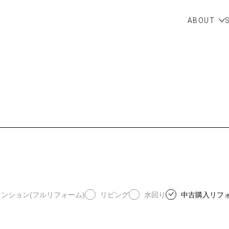
ABOUT
マンション(フルリフォーム)
リビング
水回り
中古購入リフ