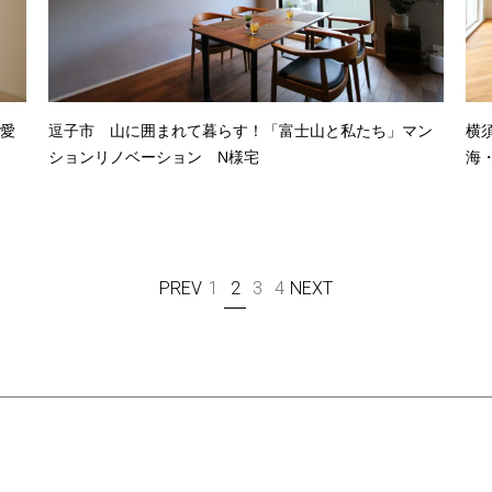
愛
逗子市 山に囲まれて暮らす！「富士山と私たち」マン
横
ションリノベーション N様宅
海
PREV
1
2
3
4
NEXT